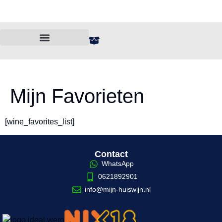
🍾 Alles onder de €10,-
Mijn Favorieten
[wine_favorites_list]
Contact
WhatsApp
0621892901
info@mijn-huiswijn.nl